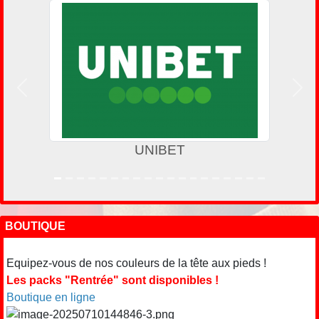
Précedent
Suiv
UNIBET
BOUTIQUE
Equipez-vous de nos couleurs de la tête aux pieds !
Les packs "Rentrée" sont disponibles !
Boutique en ligne