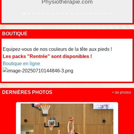
.com
Restaurant Le S
BOUTIQUE
Equipez-vous de nos couleurs de la tête aux pieds !
Les packs "Rentrée" sont disponibles !
Boutique en ligne
DERNIÈRES PHOTOS
+ de photos