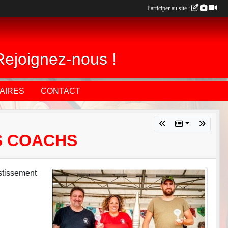
Participer au site :
Rejoignez-nous !
AIRES
CONTACT
OS COACHS
estissement