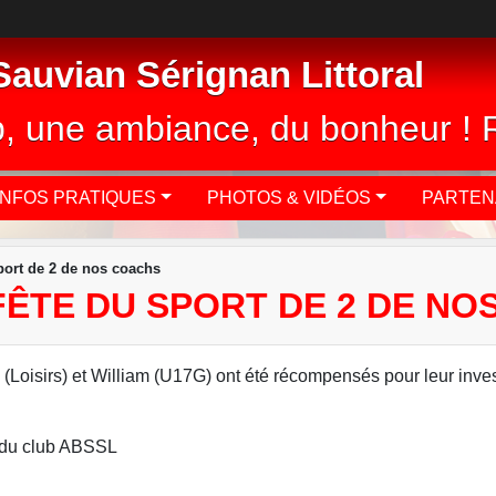
auvian Sérignan Littoral
ub, une ambiance, du bonheur ! 
INFOS PRATIQUES
PHOTOS & VIDÉOS
PARTEN
sport de 2 de nos coachs
FÊTE DU SPORT DE 2 DE N
a (Loisirs) et William (U17G) ont été récompensés pour leur inv
t du club ABSSL