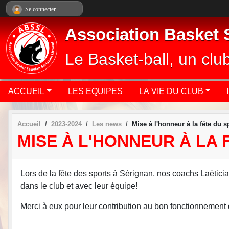
Panneau de gestion des cookies
Se connecter
Association Basket S
Le Basket-ball, un cl
ACCUEIL
LES EQUIPES
LA VIE DU CLUB
Accueil
2023-2024
Les news
Mise à l'honneur à la fête du 
MISE À L'HONNEUR À LA 
Lors de la fête des sports à Sérignan, nos coachs Laëtici
dans le club et avec leur équipe!
Merci à eux pour leur contribution au bon fonctionnemen