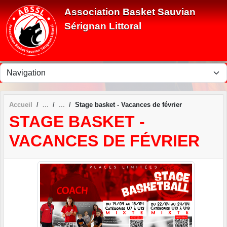
Panneau de gestion des cookies
Association Basket Sauvian
Sérignan Littoral
Accueil
Stage basket - Vacances de février
STAGE BASKET -
VACANCES DE FÉVRIER